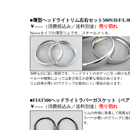
■薄型ヘッドライトリム左右セット500N/D/F/L/
￥------
（消費税込み／送料別途）
売り切れ
Nuovaタイプの薄型リムです。スチールメッキ。
当時ものに近い形状です。ヘッドライトのボディに引っ掛ける
ーカーや種類によっては多少加工が必要な場合があります）
リム自体が薄いのでクリップが嵌めにくい場合があります。
■FIAT500ヘッドライトラバーガスケット（ペア
￥------
（消費税込み／送料別途）
売り切れ
リムの外側に装着して雨風を
ラバーが硬いのでリングに嵌
す。