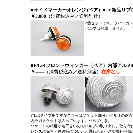
■サイドマーカーオレンジ (ペア）■ ＜新品リプ
￥3,000
（消費税込み／送料別途）
2個セットです。ラバーガ
バルブは付属しません。
■F/L/Rフロントウィンカー（ペア）内部アルミ
￥------
（消費税込み／送料別途）
在庫なし
F/L/Rタイプ用ですがこちらはソケット部分がアルミの耐
内部ガスケットは入っています。バルブ付き。
ソケットの精度が若干甘いのでバルブの取り出し、取り付
レンズに保管・輸送時についたと思われる小さな擦れや傷