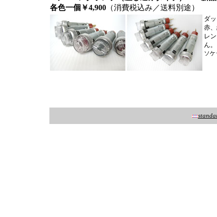
各色一個￥4,900
（消費税込み／送料別途）
ダッ
赤、
レン
ん。
ソケ
standa