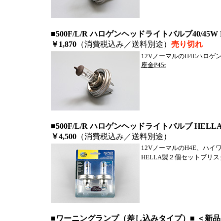
■500F/L/R ハロゲンヘッドライトバルブ40/45W H4
￥1,870
（消費税込み／送料別途）
売り切れ
12VノーマルのH4Eハロゲン
座金P45t
■500F/L/R ハロゲンヘッドライトバルブ HELLA 6
￥4,500
（消費税込み／送料別途）
12VノーマルのH4E、ハイワ
HELLA製２個セットブリ
■ワーニングランプ（差し込みタイプ）■ ＜新品