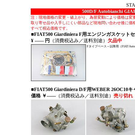
ST
500D/F Autobianch
注：現地価格の変更・値上がり、為替変動により価格は変
取り寄せ品や入手しにくい部品など現地問い合わせ後に価
すべて税込価格です。
■FIAT500 Giardiniera F用
エンジンガスケットセ
¥ ------
円
（
消費税込み／送料別途）
欠品中
Fタイプベース～以降用（FIAT/Autobi
■FIAT500 Giardiniera D/F用WEBER 26O
価格 ￥------
（消費税込み／送料別途）
売り切れ