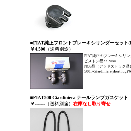
■FIAT純正フロントブレーキシリンダーセット(F-Giar
￥4,500
（送料別途）
FIAT純正のブレーキシリン
ピストン径22.2mm
NOS品（デッドストック品
500F-Giardiniera(short lug)
■FIAT500 Giardiniera テールランプガス
￥-------
（送料別途）
在庫なし
取り寄せ