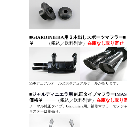
■GIARDINIERA用２本出しスポーツマフラー
￥---------
（税込／送料別途）
在庫なし
取り寄せ
55Φデュアルテールと30Φデュアルテールがあります。
■
ジャルディニエラ用
純正タイプマフラー
IMA
価格
￥---------
（税込／送料別途）
在庫なし
取り
ノーマル純正タイプ。Giardiniera用。補修マフラーでメジャーなイ
※ステーは別売り。